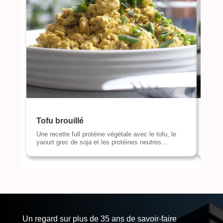
Tofu brouillé
Roc
Une recette full protéine végétale avec le tofu, le
Des r
yaourt grec de soja et les protéines neutres…
gourm
Un regard sur plus de 35 ans de savoir-faire