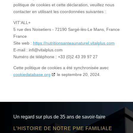
politique de cookies et cette déclaration, veuillez nous
contacter en utilisant les coordonnées suivantes :
VIT'ALL+
5 rue des Noisetiers - 72190 Sargé-lès-Le Mans, France
France
Site web :
https://nutritionsanteaunaturel.vitalplus.com
E-mail :
infi@vitalplus.com
Numéro de téléphone : +33 (0)2 43 39 97 27
Cette politique de cookies a été synchronisée avec
cookiedatabase.org
le septembre 20, 2024.
Un regard sur plus de 35 ans de savoir-faire
L’HISTOIRE DE NOTRE PME FAMILIALE