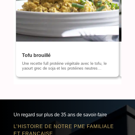
Tofu brouillé
Roc
Une recette full protéine végétale avec le tofu, le
Des r
yaourt grec de soja et les protéines neutres…
gourm
Un regard sur plus de 35 ans de savoir-faire
L’HISTOIRE DE NOTRE PME FAMILIALE
ET FRANÇAISE