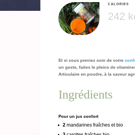
CALORIES
242 k
Et si vous preniez soin de votre
confo
un geste, faites le pleins de vitami
Articulaire en poudre, à la saveur agré
Ingrédients
Pour un jus confort
2
mandarines fraîches et bio
3
carottes fraîches bio