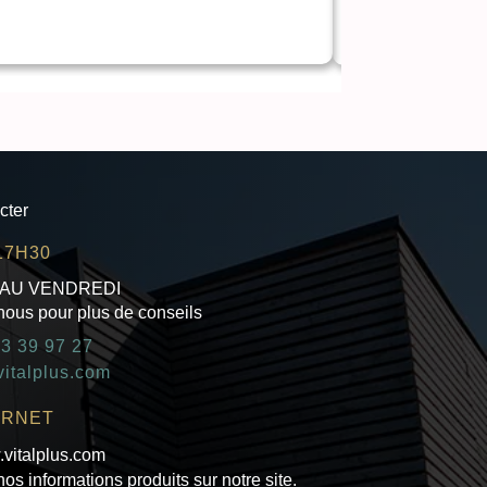
Rochers coco
Des rochers coco hyp
cter
17H30
 AU VENDREDI
nous pour plus de conseils
43 39 97 27
italplus.com
ERNET
.vitalplus.com
os informations produits sur notre site.