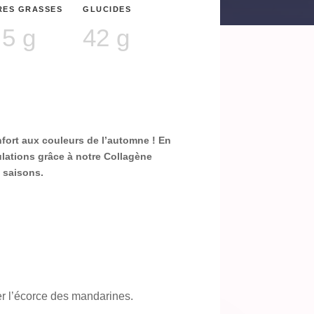
RES GRASSES
GLUCIDES
,5 g
42 g
nfort aux couleurs de l’automne ! En
ulations grâce à notre Collagène
s saisons.
rer l’écorce des mandarines.