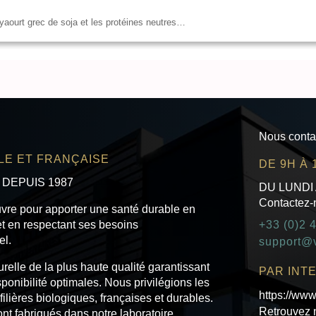
e yaourt grec de soja et les protéines neutres…
Nous conta
ALE ET FRANÇAISE
DE 9H À 
 DEPUIS 1987
DU LUNDI
Contactez-
vre pour apporter une santé durable en
+33 (0)2 
et en respectant ses besoins
el.
support@v
elle de la plus haute qualité garantissant
PAR INT
sponibilité optimales. Nous privilégions les
https://www
 filières biologiques, françaises et durables.
Retrouvez n
nt fabriqués dans notre laboratoire