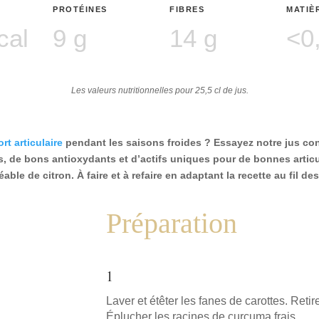
PROTÉINES
FIBRES
MATIÈ
cal
9 g
14 g
<0
Les valeurs nutritionnelles pour 25,5 cl de jus.
rt articulaire
pendant les saisons froides ? Essayez notre jus co
nes, de bons antioxydants et d’actifs uniques pour de bonnes artic
able de citron. À faire et à refaire en adaptant la recette au fil de
Préparation
1
Laver et étêter les fanes de carottes. Reti
Éplucher les racines de curcuma frais.